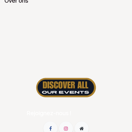
Over ons
Van 8 tot 10 augustus 2025 staat je een weekend vol
sportieve uitdagingen te wachten in de Ardennen, met
een jog op vrijdag, een gravelrace en de XTERRA
Ardennes op zaterdag en de Gileppe Trophy op
zondag. Kom je onderdompelen in het hart van het Lac
de la Gileppe voor een onvergetelijke sportieve
ervaring.
Rejoignez-nous !