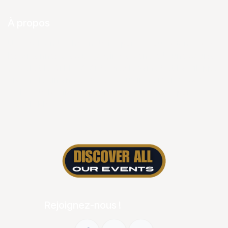
À propos
Un week-end riche en défis sportifs vous attend dans
les Ardennes avec un jogging le vendredi, une course
gravel et le XTERRA Ardennes le samedi et La Gileppe
Trophy le dimanche. Venez vous immerger au cœur
du Lac de la Gileppe pour une expérience sportive
inoubliable.
Rejoignez-nous !