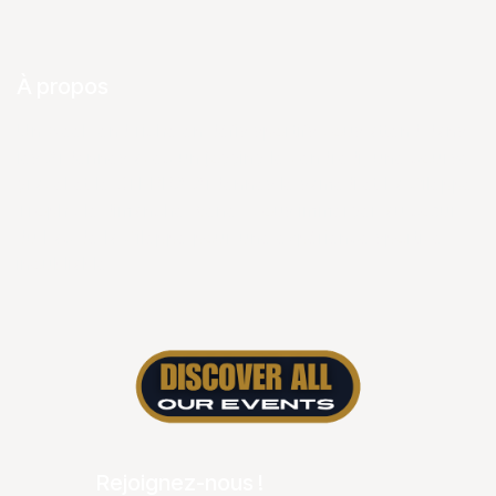
À propos
Un week-end riche en défis sportifs vous attend dans
les Ardennes avec un jogging le vendredi, une course
gravel et le XTERRA Ardennes le samedi et La Gileppe
Trophy le dimanche. Venez vous immerger au cœur
du Lac de la Gileppe pour une expérience sportive
inoubliable.
Rejoignez-nous !