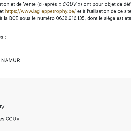
ation et de Vente (ci-après «
CGUV
») ont pour objet de déf
net
https://www.lagileppetrophy.be/
et à l’utilisation de ce si
BCE sous le numéro 0638.916.135, dont le siège est étab
s :
000 NAMUR
UV
 des CGUV