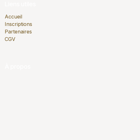
Liens utiles
Accueil
Inscriptions
Partenaires
CGV
À propos
Un week-end riche en défis sportifs vous attend dans
les Ardennes avec un jogging le vendredi, une course
gravel et le XTERRA Ardennes le samedi et La Gileppe
Trophy le dimanche. Venez vous immerger au cœur
du Lac de la Gileppe pour une expérience sportive
inoubliable.